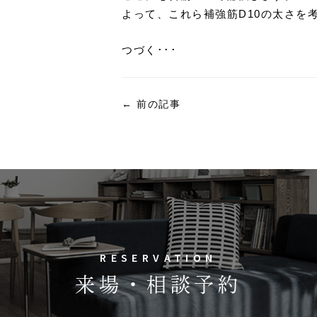
よって、これら補強筋D10の太さを
つづく･･･
←
前の記事
RESERVATION
来場・相談予約