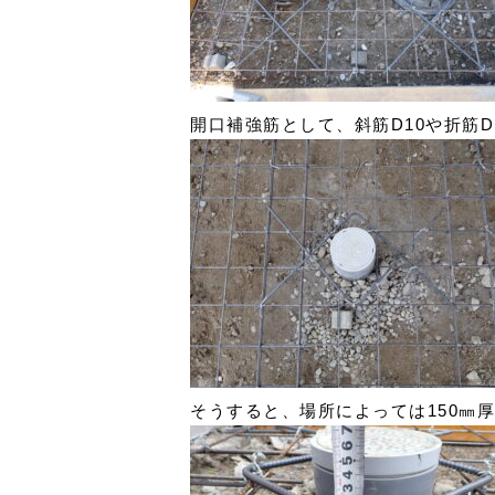
開口補強筋として、斜筋D10や折筋D
そうすると、場所によっては150㎜