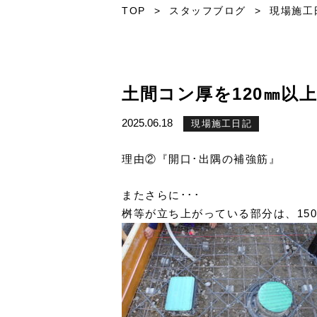
TOP
>
スタッフブログ
>
現場施工
土間コン厚を120㎜以
2025.06.18
現場施工日記
理由②『開口･出隅の補強筋』
またさらに･･･
桝等が立ち上がっている部分は、15