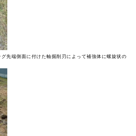
ング先端側面に付けた軸掘削刃によって補強体に螺旋状の