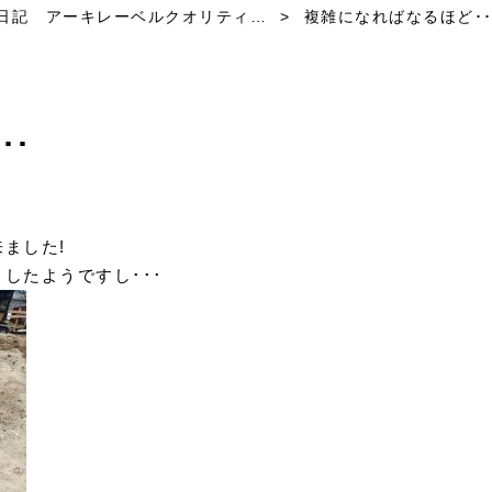
日記 アーキレーベルクオリティ…
>
複雑になればなるほど･･
･･
ました!
したようですし･･･